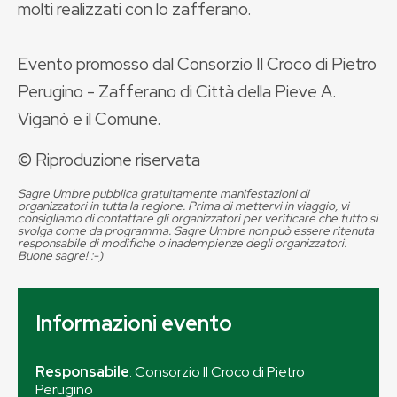
molti realizzati con lo zafferano.
Evento promosso dal Consorzio Il Croco di Pietro
Perugino - Zafferano di Città della Pieve A.
Viganò e il Comune.
© Riproduzione riservata
Sagre Umbre pubblica gratuitamente manifestazioni di
organizzatori in tutta la regione. Prima di mettervi in viaggio, vi
consigliamo di contattare gli organizzatori per verificare che tutto si
svolga come da programma. Sagre Umbre non può essere ritenuta
responsabile di modifiche o inadempienze degli organizzatori.
Buone sagre! :-)
Informazioni evento
Responsabile
: Consorzio Il Croco di Pietro
Perugino