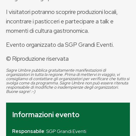
I visitatori potranno scoprire produzioni locali,
incontrare i pasticceri e partecipare a talk e
momenti di cultura gastronomica.
Evento organizzato da SGP Grandi Eventi.
© Riproduzione riservata
Sagre Umbre pubblica gratuitamente manifestazioni di
organizzatori in tutta la regione. Prima di mettervi in viaggio, vi
consigliamo di contattare gli organizzatori per verificare che tutto si
svolga come da programma. Sagre Umbre non può essere ritenuta
responsabile di modifiche o inadempienze degli organizzatori.
Buone sagre! :-)
Informazioni evento
Responsabile
: SGP Grandi Eventi