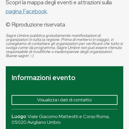
Scopri la mappa degli eventi e attrazioni sulla
pagina Facebook
.
© Riproduzione riservata
Sagre Umbre pubblica gratuitamente manifestazioni di
organizzatori in tutta la regione. Prima di mettervi in viaggio, vi
consigliamo di contattare gli organizzatori per verificare che tutto si
svolga come da programma. Sagre Umbre non può essere ritenuta
responsabile di modifiche o inadempienze degli organizzatori.
Buone sagre! :-)
Informazioni evento
Visualizza i dati di contatto
Luogo
:
Viale Giacomo Matteotti e Corso Roma
,
05020
Avigliano Umbro