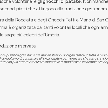
uoche volontarie, e gli
gnocchi di patate
. Non mancher
 secondi piatti che attingono alla tradizione gastronom
ra della Rocciata e degli Gnocchi Fatti a Mano di San 
ma è organizzata dai tanti volontari locali che ogni an
le sagre più celebri dell'Umbria.
oduzione riservata
re pubblica gratuitamente manifestazioni di organizzatori in tutta la regio
vi consigliamo di contattare gli organizzatori per verificare che tutto si s
re non può essere ritenuta responsabile di modifiche o inadempienze degl