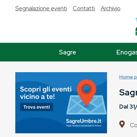
Segnalazione eventi
Contatti
Archivio
Sagre
Enoga
Home p
Sagr
Dal
31
Co