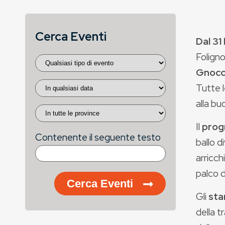
Cerca Eventi
Dal 31
Foligno
Gnocch
Tutte 
alla b
Il
prog
Contenente il seguente testo
ballo d
arricch
palco d
Cerca Eventi
Gli
sta
della t