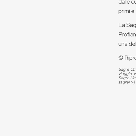
dalle c
primi e
La Sag
Profiam
una del
© Ripr
Sagre Umb
viaggio, 
Sagre Umb
sagre! :-)