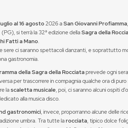
 luglio al 16 agosto
2026 a
San Giovanni Profiamma
 (PG), si terrà la 32ª edizione della
Sagra della Roccia
i Fatti a Mano
.
le sere ci saranno spettacoli danzanti, e soprattutto m
uona gastronomia.
ramma della Sagra della Rocciata
prevede ogni sera
iversa per trascorrere in compagnia qualche ora di pur
ire la
scaletta musicale
, poi, ci saranno alcuni ospiti d'
edicato alla musica disco.
nd gastronomici
, invece, proporranno alcune delle ric
radizione umbra. Tra tutte la
rocciata
, tipico dolce fo