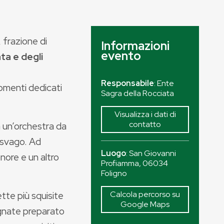
, frazione di
Informazioni
evento
ta e degli
Responsabile
: Ente
omenti dedicati
Sagra della Rocciata
Visualizza i dati di
contatto
 un’orchestra da
o svago. Ad
Luogo
:
San Giovanni
onore e un altro
Profiamma
,
06034
Foligno
ette più squisite
Calcola percorso su
Google Maps
lignate preparato